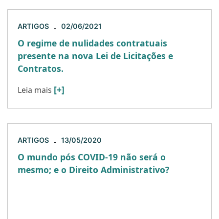
ARTIGOS
02/06/2021
-
O regime de nulidades contratuais
presente na nova Lei de Licitações e
Contratos.
[+]
Leia mais
ARTIGOS
13/05/2020
-
O mundo pós COVID-19 não será o
mesmo; e o Direito Administrativo?
É impossível fugir daquilo que é o único tema
relevante atualmente. Diversos textos,
publicados em diferentes plataformas, vêm