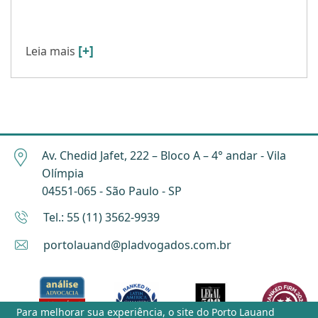
aprovado pelo Plenário da Câmara dos
Deputados no dia […]
[+]
Leia mais
Av. Chedid Jafet, 222 – Bloco A – 4° andar - Vila
Olímpia
04551-065 - São Paulo - SP
Tel.: 55 (11) 3562-9939
portolauand@pladvogados.com.br
Para melhorar sua experiência, o site do
Porto Lauand