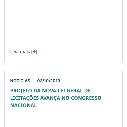
No último dia 04/10, foi publicada a Lei Federal n.º
13.879/19
(http://www.planalto.gov.br/ccivil_03/_Ato2019-
2022/2019/Lei/L13879.htm ), que altera a Lei Geral
de Telecomunicações (Lei Federal n.º 9.472/97 –
[…]
[+]
Leia mais
NOTÍCIAS
03/10/2019
-
PROJETO DA NOVA LEI GERAL DE
LICITAÇÕES AVANÇA NO CONGRESSO
NACIONAL
O Projeto de Lei nº 1.292/95, que institui novo
regime jurídico para as licitações públicas, foi