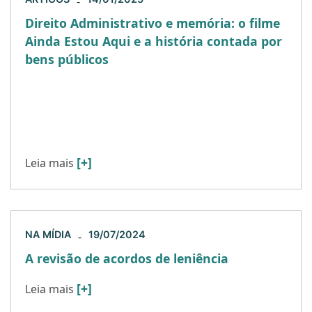
-
Direito Administrativo e memória: o filme
Ainda Estou Aqui e a história contada por
bens públicos
Para o Portal Conjur Nos últimos meses,
ascendeu no cenário artístico internacional o
filme brasileiro Ainda Estou Aqui, dirigido por
Walter Salles e que rendeu à […]
[+]
Leia mais
NA MÍDIA
19/07/2024
-
A revisão de acordos de leniência
[+]
Leia mais