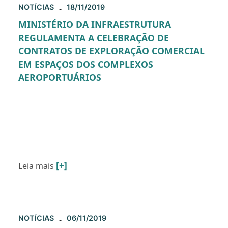
NOTÍCIAS
18/11/2019
-
MINISTÉRIO DA INFRAESTRUTURA
REGULAMENTA A CELEBRAÇÃO DE
CONTRATOS DE EXPLORAÇÃO COMERCIAL
EM ESPAÇOS DOS COMPLEXOS
AEROPORTUÁRIOS
Em 11/11/2019, o Ministério da Infraestrutura
publicou a Portaria n.º 577/2019, que disciplina a
celebração, prorrogação, renovação e o
aditamento dos contratos de exploração
comercial […]
[+]
Leia mais
NOTÍCIAS
06/11/2019
-