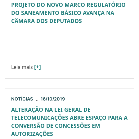
PROJETO DO NOVO MARCO REGULATÓRIO
DO SANEAMENTO BÁSICO AVANÇA NA
CÂMARA DOS DEPUTADOS
Em 30/10/2019, a Comissão Especial da Câmara
dos Deputados aprovou o Relatório ao Projeto
de Lei n.º 3261/19 (“PL n.º 3261/19”), que
estabelece o novo […]
[+]
Leia mais
NOTÍCIAS
16/10/2019
-
ALTERAÇÃO NA LEI GERAL DE
TELECOMUNICAÇÕES ABRE ESPAÇO PARA A
CONVERSÃO DE CONCESSÕES EM
AUTORIZAÇÕES