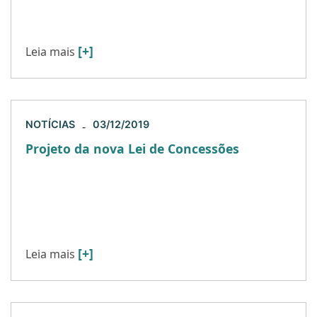
ressaltando a necessidade de tirar lições desse
[…]
[+]
Leia mais
NOTÍCIAS
03/12/2019
-
Projeto da nova Lei de Concessões
Encontra-se em tramitação o projeto da Lei Geral
de Concessões (PL nº 7.063/2017). Foi aprovado o
relatório do Deputado Arnaldo Jardim na sessão
do dia […]
[+]
Leia mais