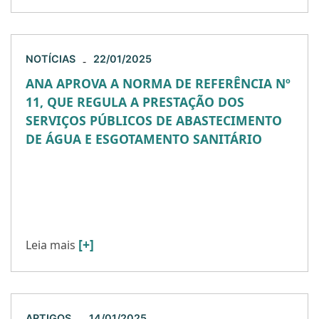
NOTÍCIAS
22/01/2025
-
ANA APROVA A NORMA DE REFERÊNCIA Nº
11, QUE REGULA A PRESTAÇÃO DOS
SERVIÇOS PÚBLICOS DE ABASTECIMENTO
DE ÁGUA E ESGOTAMENTO SANITÁRIO
A Agência Nacional de Águas – ANA aprovou sua
Norma de Referência nº 11, que dispõe sobre as
condições gerais para prestação dos serviços
públicos […]
[+]
Leia mais
ARTIGOS
14/01/2025