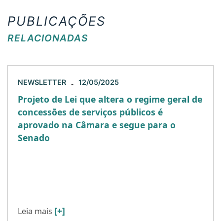
PUBLICAÇÕES
RELACIONADAS
NEWSLETTER
12/05/2025
-
Projeto de Lei que altera o regime geral de
concessões de serviços públicos é
aprovado na Câmara e segue para o
Senado
O PL nº 7.063/2017, que altera dispositivos de
quatro leis que disciplinam concessões, foi
aprovado pela Câmara dos Deputados e será
remetido ao Senado Federal […]
[+]
Leia mais