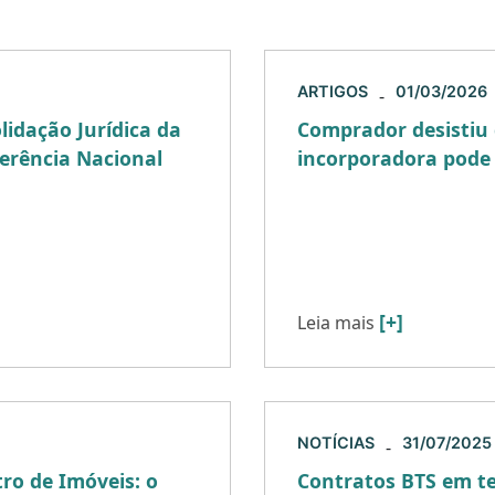
ARTIGOS
01/03/2026
-
idação Jurídica da
Comprador desistiu 
erência Nacional
incorporadora pode 
ição da Revista Opinião
A desistência de um co
 consolidação do regime
pode gerar dúvidas e 
l […]
quanto para incorporad
penalidades […]
[+]
Leia mais
NOTÍCIAS
31/07/2025
-
ro de Imóveis: o
Contratos BTS em te