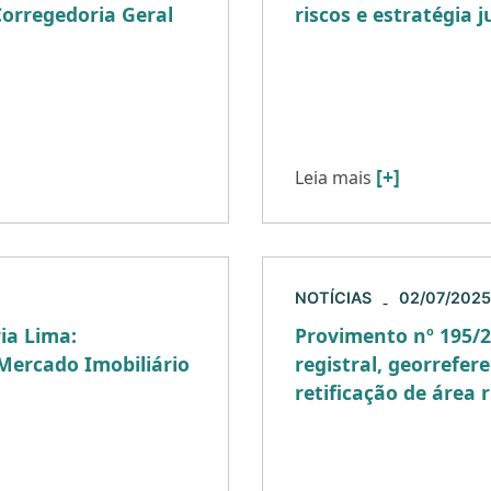
orregedoria Geral
riscos e estratégia j
Em um cenário de cres
operacional, os contrat
do de São Paulo (CGJ-
como instrumentos fund
 alteração do item 123
empreendimentos imobi
[+]
Leia mais
NOTÍCIAS
02/07/2025
-
ia Lima:
Provimento nº 195/
Mercado Imobiliário
registral, georrefe
retificação de área 
ar o Edital nº 01/2025
O Conselho Nacional de 
otencial Adicional de
Nacional de Justiça, pu
rciada […]
Provimento nº 195/2025