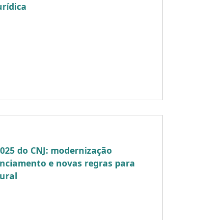
urídica
cente complexidade econômica e
os Built to Suit (BTS) têm se consolidado
amentais para viabilizar
liários […]
2025 do CNJ: modernização
renciamento e novas regras para
rural
Justiça (CNJ), por meio da Corregedoria
blicou em 3 de junho de 2025 o
, que […]