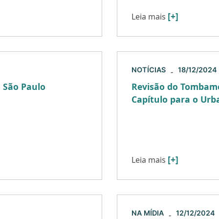
[+]
Leia mais
NOTÍCIAS
18/12/2024
-
– São Paulo
Revisão do Tombame
Capítulo para o Urb
ezembro de 2024,
 (PIU) Arco Pinheiros,
O Conselho de Defesa d
a […]
Artístico e Turístico d
aprovou, no dia 16/12/2
[+]
Leia mais
NA MÍDIA
12/12/2024
-