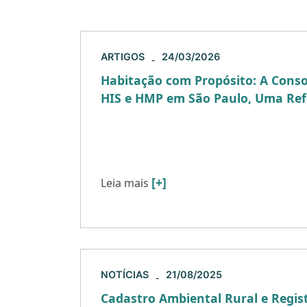
ARTIGOS
24/03/2026
-
Habitação com Propósito: A Consol
HIS e HMP em São Paulo, Uma Ref
Artigo pulicado originalmente na 13ª ed
Jurídica Abstract Este artigo analisa a
jurídico da Habitação de Interesse Socia
[+]
Leia mais
NOTÍCIAS
21/08/2025
-
Cadastro Ambiental Rural e Regist