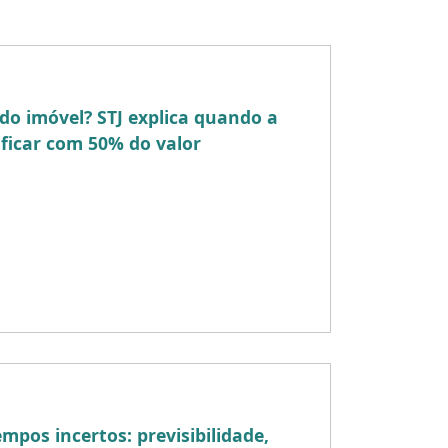
do imóvel? STJ explica quando a
ficar com 50% do valor
mprador na aquisição de um imóvel
inseguranças tanto para consumidores
oras, especialmente diante das
mpos incertos: previsibilidade,