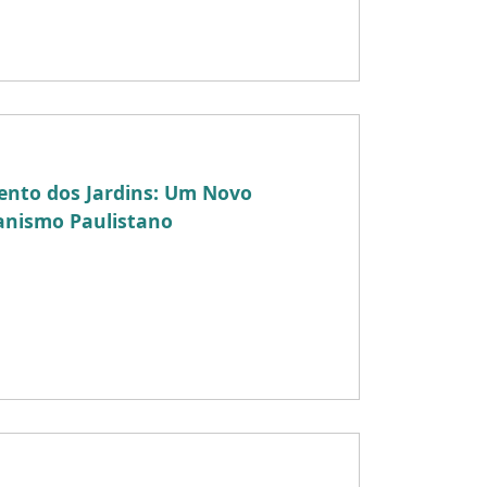
nto dos Jardins: Um Novo
anismo Paulistano
o Patrimônio Histórico, Arqueológico,
o Estado de São Paulo (Condephaat)
024, a revisão das regras […]