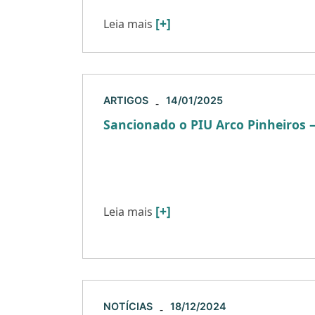
[+]
Leia mais
ARTIGOS
14/01/2025
-
Sancionado o PIU Arco Pinheiros 
A Lei nº 18.222, sancionada em 27 de d
aprova o Projeto de Intervenção Urbana
trazendo grandes transformações para 
[+]
Leia mais
NOTÍCIAS
18/12/2024
-