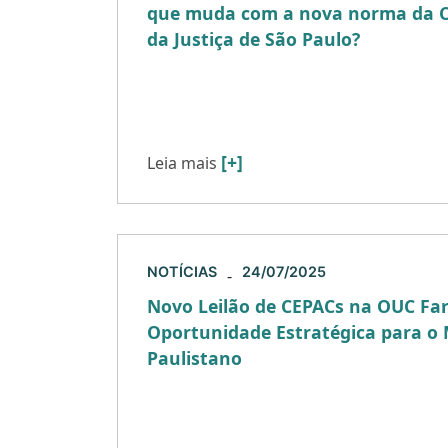
que muda com a nova norma da C
da Justiça de São Paulo?
A Corregedoria Geral da Justiça do Esta
SP) acolheu oficialmente a proposta de
das Normas de Serviço, por […]
[+]
Leia mais
NOTÍCIAS
24/07/2025
-
Novo Leilão de CEPACs na OUC Far
Oportunidade Estratégica para o 
Paulistano
A Prefeitura de São Paulo acaba de lanç
para leilão de CEPACs (Certificados de P
Construção) da Operação Urbana Conso