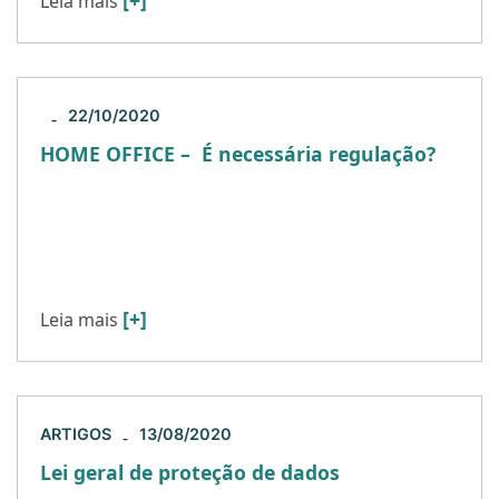
Leia mais
22/10/2020
-
HOME OFFICE – É necessária regulação?
No dia 06 de outubro de 2020, foi apresentado à
mesa Diretora da Câmara dos Deputados o
Projeto de Lei 4831/2020 que acrescenta
dispositivos aos […]
[+]
Leia mais
ARTIGOS
13/08/2020
-
Lei geral de proteção de dados