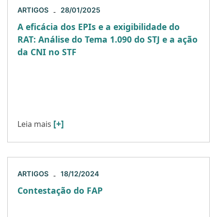
ARTIGOS
28/01/2025
-
A eficácia dos EPIs e a exigibilidade do
RAT: Análise do Tema 1.090 do STJ e a ação
da CNI no STF
Por Mauricio Pallotta | Para o Portal Migalhas Os
sistemas previdenciário e trabalhista estão em
constante evolução, especialmente no que tange
à proteção dos trabalhadores […]
[+]
Leia mais
ARTIGOS
18/12/2024
-
Contestação do FAP
O período para contestação do Fator Acidentário
de Prevenção (FAP) deste ano foi encerrado