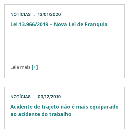
NOTÍCIAS
13/01/2020
-
Lei 13.966/2019 – Nova Lei de Franquia
As novas regras entram em vigor no final do mês
de março, revogando a Lei 8.885/1994, conhecida
como Lei de Franquias. A nova lei pretende
modernizar […]
[+]
Leia mais
NOTÍCIAS
03/12/2019
-
Acidente de trajeto não é mais equiparado
ao acidente do trabalho
A Medida Provisória 905/2019, no artigo 51,