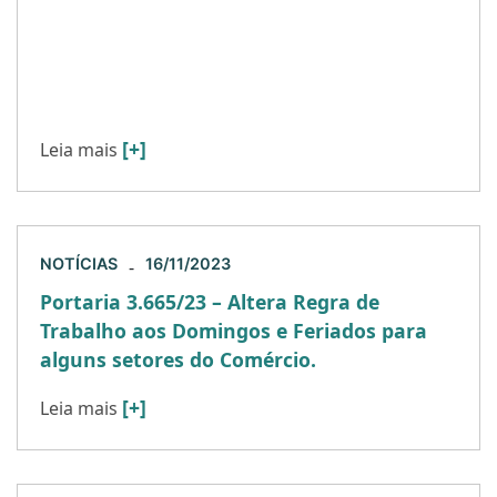
Assegurar a paridade salarial entre homens e
mulheres representa um desafio crucial para o
cenário econômico. A aplicação dos direitos
femininos e a promoção da […]
[+]
Leia mais
NOTÍCIAS
16/11/2023
-
Portaria 3.665/23 – Altera Regra de
Trabalho aos Domingos e Feriados para
alguns setores do Comércio.
[+]
Leia mais