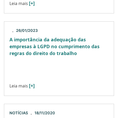
[+]
Leia mais
26/01/2023
-
A importância da adequação das
empresas à LGPD no cumprimento das
regras do direito do trabalho
A Lei Geral de Proteção de Dados (LGPD) está em
vigor desde setembro de 2020. Em algum nível,
ela impacta os diversos ramos do direito, […]
[+]
Leia mais
NOTÍCIAS
18/11/2020
-