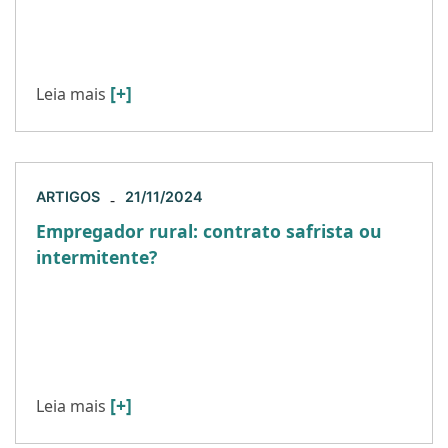
recentemente. No entanto, é fundamental que as
empresas se mantenham atentas […]
[+]
Leia mais
ARTIGOS
21/11/2024
-
Empregador rural: contrato safrista ou
intermitente?
Historicamente o setor rural enfrenta as
questões inerentes à sazonalidade das suas
atividades, já que a intermitência produtiva é
uma característica desse tipo de negócio. […]
[+]
Leia mais