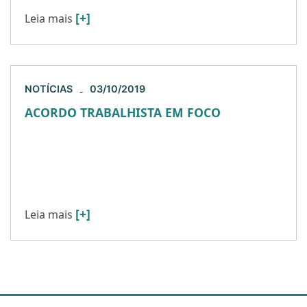
[+]
Leia mais
NOTÍCIAS
03/10/2019
-
ACORDO TRABALHISTA EM FOCO
No último dia 20 de setembro de 2019 foram
publicadas decisões que merecem particular
atenção dos jurisdicionados da Justiça do
Trabalho, especialmente quanto aos acordos […]
[+]
Leia mais