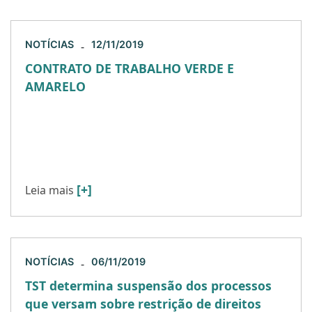
NOTÍCIAS
12/11/2019
-
CONTRATO DE TRABALHO VERDE E
AMARELO
Hoje foi publicada Medida Provisória 905 de
2019 que institui o contrato de trabalho verde e
amarelo. A legislação objetiva a criação de novos
postos […]
[+]
Leia mais
NOTÍCIAS
06/11/2019
-
TST determina suspensão dos processos
que versam sobre restrição de direitos