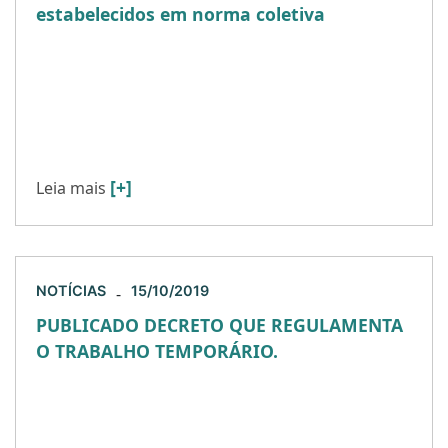
estabelecidos em norma coletiva
A Lei 13.467/2017, conhecida como “Reforma
Trabalhista”, conferiu maior prioridade às
cláusulas contratuais ajustadas através de
normas coletivas. Com isso, surgiu debate
doutrinário e jurisprudencial […]
[+]
Leia mais
NOTÍCIAS
15/10/2019
-
PUBLICADO DECRETO QUE REGULAMENTA
O TRABALHO TEMPORÁRIO.
O decreto que regulamenta o trabalho
temporário, de que trata a Lei nº 6.019, de 3 de
janeiro de 1974, foi publicado no Diário Oficial […]