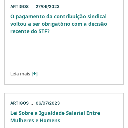
ARTIGOS
27/09/2023
-
O pagamento da contribuição sindical
voltou a ser obrigatório com a decisão
recente do STF?
Para entender melhor a recente decisão do
Supremo Tribunal Federal – STF é importante
relembrar alguns pontos: (i) A Constituição
Federal adotou o princípio da […]
[+]
Leia mais
ARTIGOS
06/07/2023
-
Lei Sobre a Igualdade Salarial Entre
Mulheres e Homens