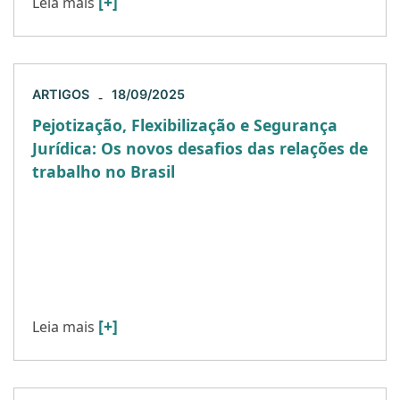
[+]
Leia mais
ARTIGOS
18/09/2025
-
Pejotização, Flexibilização e Segurança
Jurídica: Os novos desafios das relações de
trabalho no Brasil
As relações de trabalho no Brasil vêm passando
por mudanças constantes, impulsionadas por
avanços tecnológicos, transformações
econômicas e novas demandas sociais. A
chegada da automação, […]
[+]
Leia mais