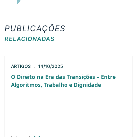
PUBLICAÇÕES
RELACIONADAS
ARTIGOS
14/10/2025
-
O Direito na Era das Transições – Entre
Algoritmos, Trabalho e Dignidade
Vivemos uma era de transições profundas. A
digitalização acelerada, o envelhecimento
populacional e as novas dinâmicas sociais estão
redesenhando o mundo do trabalho em escala
[…]