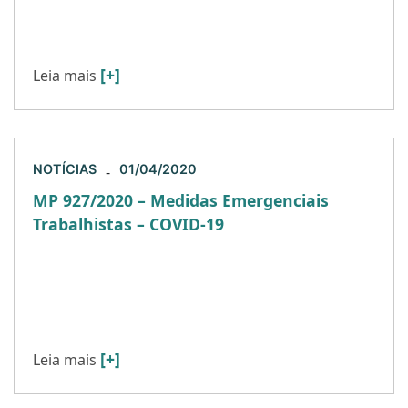
Ásia e Europa, até o reconhecimento do estado
de pandemia. Vale lembrar […]
[+]
Leia mais
NOTÍCIAS
01/04/2020
-
MP 927/2020 – Medidas Emergenciais
Trabalhistas – COVID-19
No dia 22 de março de 2020, o Presidente da
República no uso das suas atribuições, editou a
Medida Provisória que dispõe sobre as medidas
[…]
[+]
Leia mais