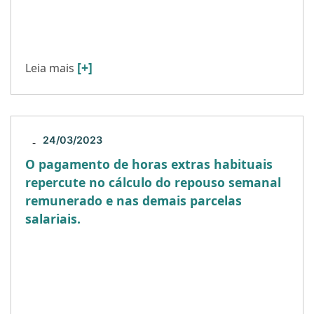
O que muda com a Lei Sobre a Igualdade Salarial
Entre Mulheres e Homens (Lei nº 14.611/2023),
que foi publicada nessa semana (04 de julho […]
[+]
Leia mais
24/03/2023
-
O pagamento de horas extras habituais
repercute no cálculo do repouso semanal
remunerado e nas demais parcelas
salariais.
Desde o ano de 2010, o entendimento
consolidado do Tribunal Superior do Trabalho
era no sentido de que não haveria integração das
horas extras no […]