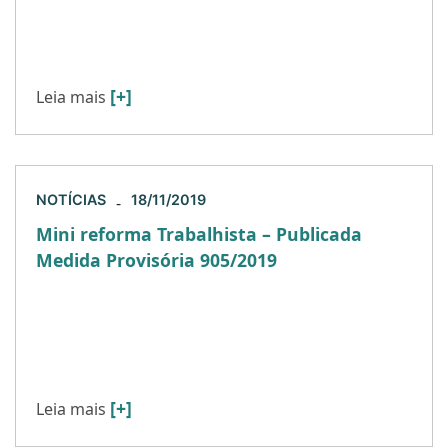
inciso XIX, alínea” b”, revogou o artigo 21, inciso
IV, alínea” d”, da Lei nº 8.213/1991, que
equiparava […]
[+]
Leia mais
NOTÍCIAS
18/11/2019
-
Mini reforma Trabalhista – Publicada
Medida Provisória 905/2019
O Governo Federal publicou no último dia 11 de
novembro de 2019 a MP 905/2019, que instituiu o
chamado Contrato de Trabalho Verde e Amarelo
[…]
[+]
Leia mais