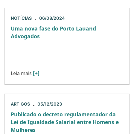
NOTÍCIAS
06/08/2024
-
Uma nova fase do Porto Lauand
Advogados
O Porto Lauand Advogados dá início a uma nova
fase com a entrada de Mauricio Pallotta e Marcos
Martins, e suas equipes, na nossa sociedade. […]
[+]
Leia mais
ARTIGOS
05/12/2023
-
Publicado o decreto regulamentador da
Lei de Igualdade Salarial entre Homens e
Mulheres