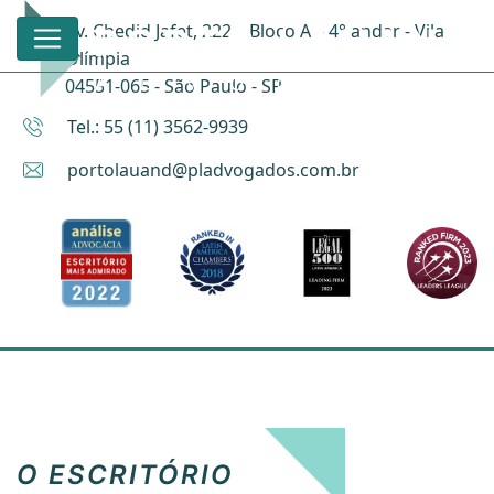
Av. Chedid Jafet, 222 – Bloco A – 4° andar - Vila
Olímpia
04551-065 - São Paulo - SP
Tel.: 55 (11) 3562-9939
portolauand@pladvogados.com.br
O ESCRITÓRIO