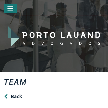
TEAM
Back