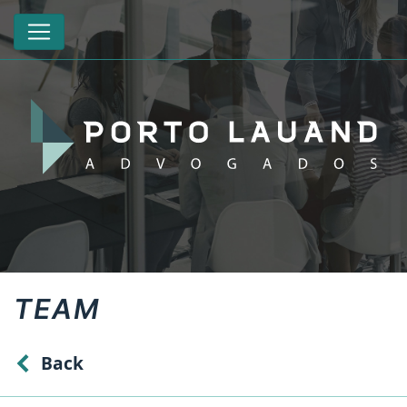
TEAM
Back