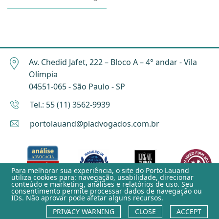
Av. Chedid Jafet, 222 – Bloco A – 4° andar - Vila
Olímpia
04551-065 - São Paulo - SP
Tel.: 55 (11) 3562-9939
portolauand@pladvogados.com.br
Para melhorar sua experiência, o site do
Porto Lauand
utiliza cookies para: navegação, usabilidade, direcionar
conteúdo e marketing, análises e relatórios de uso. Seu
consentimento permite processar dados de navegação ou
IDs. Não aprovar pode afetar alguns recursos.
Privacy Warning
PRIVACY WARNING
CLOSE
ACCEPT