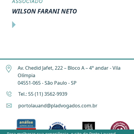
ASSOCIADO
WILSON FARANI NETO
Av. Chedid Jafet, 222 – Bloco A – 4° andar - Vila
Olímpia
04551-065 - São Paulo - SP
Tel.: 55 (11) 3562-9939
portolauand@pladvogados.com.br
Para melhorar sua experiência, o site do
Porto Lauand