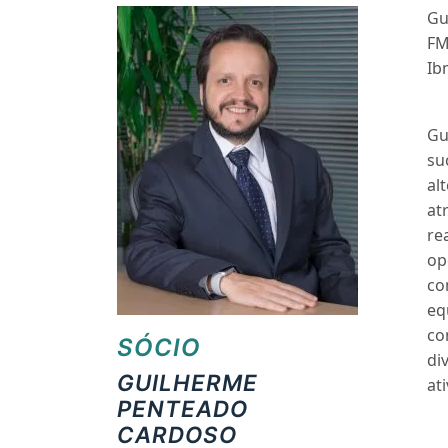
Gu
FM
Ib
Gu
su
al
at
re
op
co
eq
co
SÓCIO
di
GUILHERME
at
PENTEADO
CARDOSO