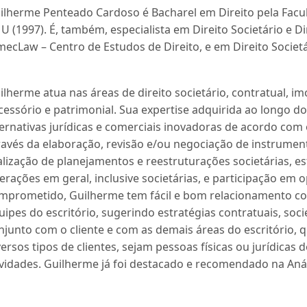
ilherme Penteado Cardoso
é Bacharel em Direito pela Fac
U (1997). É, também, especialista em Direito Societário e D
mecLaw – Centro de Estudos de Direito, e em Direito Societ
ilherme atua nas áreas de direito societário, contratual, im
cessório e patrimonial. Sua expertise adquirida ao longo d
ternativas jurídicas e comerciais inovadoras de acordo com o
ravés da elaboração, revisão e/ou negociação de instrument
alização de planejamentos e reestruturações societárias, e
erações em geral, inclusive societárias, e participação em
mprometido, Guilherme tem fácil e bom relacionamento co
uipes do escritório, sugerindo estratégias contratuais, soci
njunto com o cliente e com as demais áreas do escritório,
versos tipos de clientes, sejam pessoas físicas ou jurídicas
ividades. Guilherme já foi destacado e recomendado na Anál