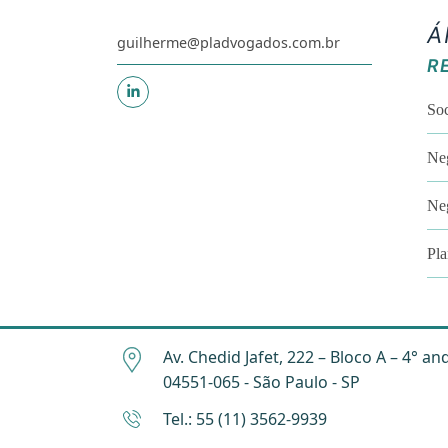
Á
guilherme@pladvogados.com.br
R
So
Neg
Neg
Pla
Av. Chedid Jafet, 222 – Bloco A – 4° an
04551-065 - São Paulo - SP
Tel.: 55 (11) 3562-9939