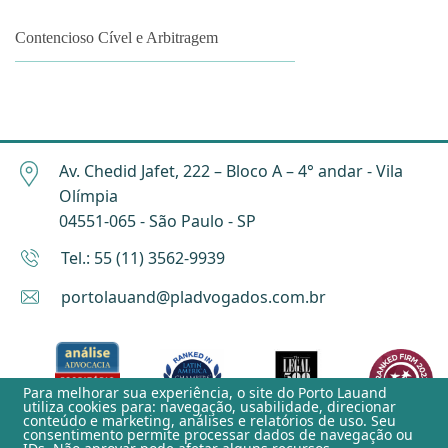
Contencioso Cível e Arbitragem
Av. Chedid Jafet, 222 – Bloco A – 4° andar - Vila
Olímpia
04551-065 - São Paulo - SP
Tel.: 55 (11) 3562-9939
portolauand@pladvogados.com.br
Para melhorar sua experiência, o site do
Porto Lauand
utiliza cookies para: navegação, usabilidade, direcionar
conteúdo e marketing, análises e relatórios de uso. Seu
consentimento permite processar dados de navegação ou