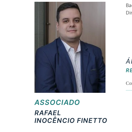
Ba
Di
Á
R
Con
ASSOCIADO
RAFAEL
INOCÊNCIO FINETTO