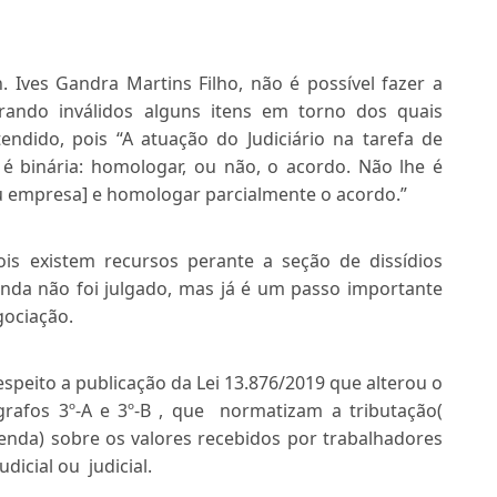
 Ives Gandra Martins Filho, não é possível fazer a
rando inválidos alguns itens em torno dos quais
dido, pois “A atuação do Judiciário na tarefa de
l] é binária: homologar, ou não, o acordo. Não lhe é
u empresa] e homologar parcialmente o acordo.”
ois existem recursos perante a seção de dissídios
nda não foi julgado, mas já é um passo importante
gociação.
speito a publicação da Lei 13.876/2019 que alterou o
grafos 3º-A e 3º-B , que normatizam a tributação(
renda) sobre os valores recebidos por trabalhadores
dicial ou judicial.