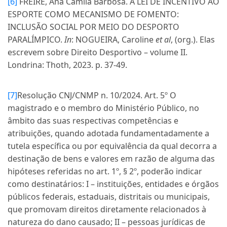
[6]
FREIRE, Ana Camila Barbosa. A LEI DE INCENTIVO AO
ESPORTE COMO MECANISMO DE FOMENTO:
INCLUSÃO SOCIAL POR MEIO DO DESPORTO
PARALÍMPICO.
In
: NOGUEIRA, Caroline
et al
, (org.). Elas
escrevem sobre Direito Desportivo – volume II.
Londrina: Thoth, 2023. p. 37-49.
[7]
Resolução CNJ/CNMP n. 10/2024. Art. 5º O
magistrado e o membro do Ministério Público, no
âmbito das suas respectivas competências e
atribuições, quando adotada fundamentadamente a
tutela específica ou por equivalência da qual decorra a
destinação de bens e valores em razão de alguma das
hipóteses referidas no art. 1º, § 2º, poderão indicar
como destinatários: I – instituições, entidades e órgãos
públicos federais, estaduais, distritais ou municipais,
que promovam direitos diretamente relacionados à
natureza do dano causado; II – pessoas jurídicas de