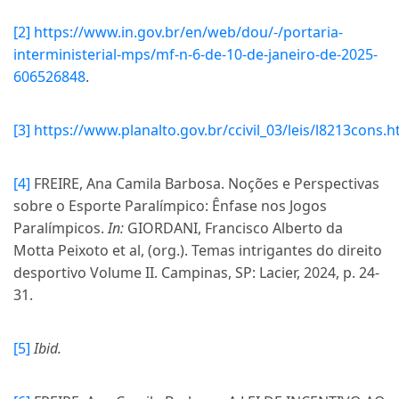
[2]
https://www.in.gov.br/en/web/dou/-/portaria-
interministerial-mps/mf-n-6-de-10-de-janeiro-de-2025-
606526848
.
[3]
https://www.planalto.gov.br/ccivil_03/leis/l8213cons.
[4]
FREIRE, Ana Camila Barbosa. Noções e Perspectivas
sobre o Esporte Paralímpico: Ênfase nos Jogos
Paralímpicos.
In:
GIORDANI, Francisco Alberto da
Motta Peixoto et al, (org.). Temas intrigantes do direito
desportivo Volume II. Campinas, SP: Lacier, 2024, p. 24-
31.
[5]
Ibid.