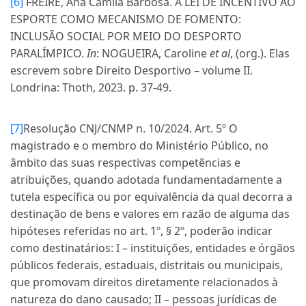
[6]
FREIRE, Ana Camila Barbosa. A LEI DE INCENTIVO AO
ESPORTE COMO MECANISMO DE FOMENTO:
INCLUSÃO SOCIAL POR MEIO DO DESPORTO
PARALÍMPICO.
In
: NOGUEIRA, Caroline
et al
, (org.). Elas
escrevem sobre Direito Desportivo – volume II.
Londrina: Thoth, 2023. p. 37-49.
[7]
Resolução CNJ/CNMP n. 10/2024. Art. 5º O
magistrado e o membro do Ministério Público, no
âmbito das suas respectivas competências e
atribuições, quando adotada fundamentadamente a
tutela específica ou por equivalência da qual decorra a
destinação de bens e valores em razão de alguma das
hipóteses referidas no art. 1º, § 2º, poderão indicar
como destinatários: I – instituições, entidades e órgãos
públicos federais, estaduais, distritais ou municipais,
que promovam direitos diretamente relacionados à
natureza do dano causado; II – pessoas jurídicas de