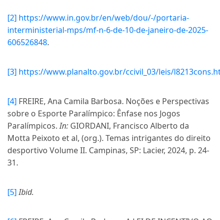
[2]
https://www.in.gov.br/en/web/dou/-/portaria-
interministerial-mps/mf-n-6-de-10-de-janeiro-de-2025-
606526848
.
[3]
https://www.planalto.gov.br/ccivil_03/leis/l8213cons.
[4]
FREIRE, Ana Camila Barbosa. Noções e Perspectivas
sobre o Esporte Paralímpico: Ênfase nos Jogos
Paralímpicos.
In:
GIORDANI, Francisco Alberto da
Motta Peixoto et al, (org.). Temas intrigantes do direito
desportivo Volume II. Campinas, SP: Lacier, 2024, p. 24-
31.
[5]
Ibid.