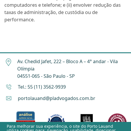
computadores e telefone; e (ii) envolver redução das
taxas de administração, de custódia ou de
performance.
Av. Chedid Jafet, 222 – Bloco A – 4° andar - Vila
Olímpia
04551-065 - São Paulo - SP
Tel.: 55 (11) 3562-9939
portolauand@pladvogados.com.br
Para melhorar sua experiência, o site do
Porto Lauand
utiliza cookies para: navegação, usabilidade, direcionar