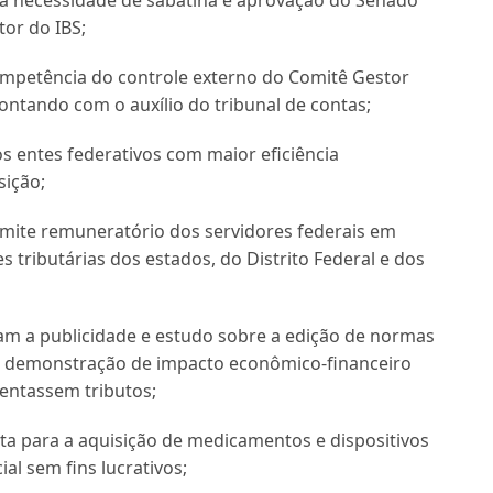
da necessidade de sabatina e aprovação do Senado
tor do IBS;
ompetência do controle externo do Comitê Gestor
contando com o auxílio do tribunal de contas;
 entes federativos com maior eficiência
sição;
limite remuneratório dos servidores federais em
 tributárias dos estados, do Distrito Federal e dos
am a publicidade e estudo sobre a edição de normas
 de demonstração de impacto econômico-financeiro
entassem tributos;
a para a aquisição de medicamentos e dispositivos
al sem fins lucrativos;