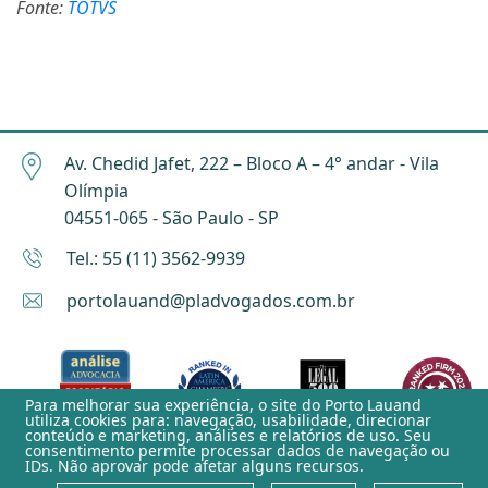
Fonte:
TOTVS
Av. Chedid Jafet, 222 – Bloco A – 4° andar - Vila
Olímpia
04551-065 - São Paulo - SP
Tel.: 55 (11) 3562-9939
portolauand@pladvogados.com.br
Para melhorar sua experiência, o site do
Porto Lauand
utiliza cookies para: navegação, usabilidade, direcionar
conteúdo e marketing, análises e relatórios de uso. Seu
consentimento permite processar dados de navegação ou
IDs. Não aprovar pode afetar alguns recursos.
Aviso de Privacidade