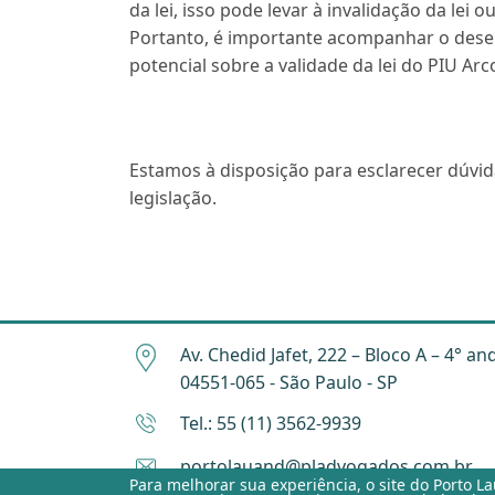
da lei, isso pode levar à invalidação da lei 
Portanto, é importante acompanhar o dese
potencial sobre a validade da lei do PIU Arc
Estamos à disposição para esclarecer dúvi
legislação.
Av. Chedid Jafet, 222 – Bloco A – 4° an
04551-065 - São Paulo - SP
Tel.: 55 (11) 3562-9939
portolauand@pladvogados.com.br
Para melhorar sua experiência, o site do
Porto L