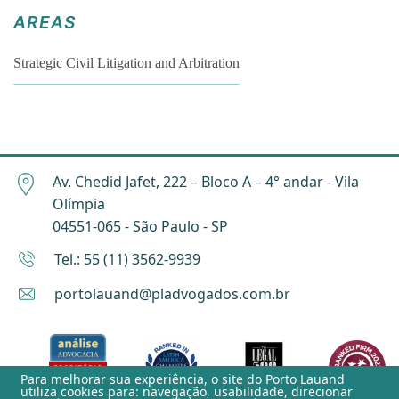
AREAS
Strategic Civil Litigation and Arbitration
Av. Chedid Jafet, 222 – Bloco A – 4° andar - Vila
Olímpia
04551-065 - São Paulo - SP
Tel.: 55 (11) 3562-9939
portolauand@pladvogados.com.br
Para melhorar sua experiência, o site do
Porto Lauand
utiliza cookies para: navegação, usabilidade, direcionar