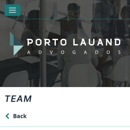
TEAM
Back