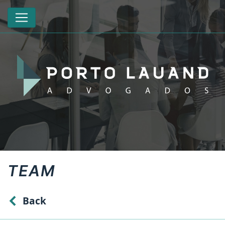
TEAM
Back