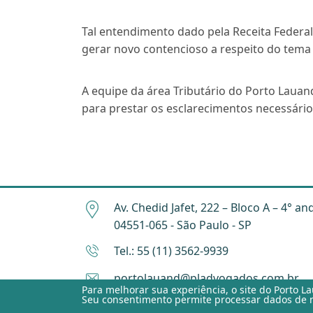
Tal entendimento dado pela Receita Federal
gerar novo contencioso a respeito do tema
A equipe da área Tributário do Porto Lauan
para prestar os esclarecimentos necessário
Av. Chedid Jafet, 222 – Bloco A – 4° an
04551-065 - São Paulo - SP
Tel.: 55 (11) 3562-9939
portolauand@pladvogados.com.br
Para melhorar sua experiência, o site do
Porto L
Seu consentimento permite processar dados de n
Aviso de Privacidade