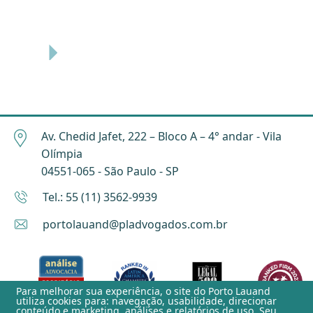
Av. Chedid Jafet, 222 – Bloco A – 4° andar - Vila
Olímpia
04551-065 - São Paulo - SP
Tel.: 55 (11) 3562-9939
portolauand@pladvogados.com.br
Para melhorar sua experiência, o site do
Porto Lauand
utiliza cookies para: navegação, usabilidade, direcionar
conteúdo e marketing, análises e relatórios de uso. Seu