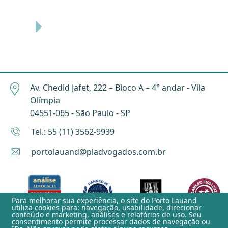
Av. Chedid Jafet, 222 – Bloco A – 4° andar - Vila
Olímpia
04551-065 - São Paulo - SP
Tel.: 55 (11) 3562-9939
portolauand@pladvogados.com.br
Para melhorar sua experiência, o site do
Porto Lauand
utiliza cookies para: navegação, usabilidade, direcionar
conteúdo e marketing, análises e relatórios de uso. Seu
consentimento permite processar dados de navegação ou