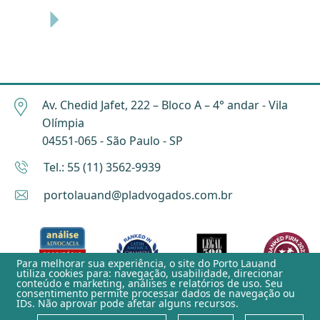
Av. Chedid Jafet, 222 – Bloco A – 4° andar - Vila
Olímpia
04551-065 - São Paulo - SP
Tel.: 55 (11) 3562-9939
portolauand@pladvogados.com.br
Para melhorar sua experiência, o site do
Porto Lauand
utiliza cookies para: navegação, usabilidade, direcionar
conteúdo e marketing, análises e relatórios de uso. Seu
consentimento permite processar dados de navegação ou
IDs. Não aprovar pode afetar alguns recursos.
Aviso de Privacidade