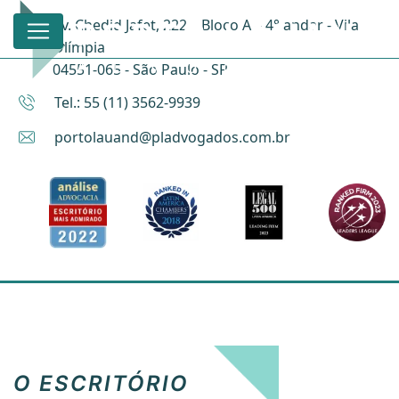
Av. Chedid Jafet, 222 – Bloco A – 4° andar - Vila
Olímpia
04551-065 - São Paulo - SP
Tel.: 55 (11) 3562-9939
portolauand@pladvogados.com.br
O ESCRITÓRIO